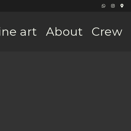
ine art
About
Crew