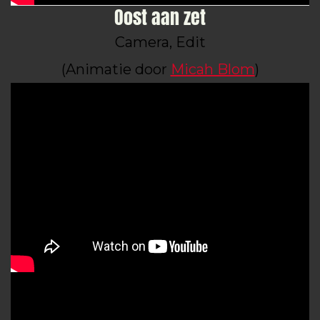
Oost aan zet
Camera, Edit
(Animatie door
Micah Blom
)