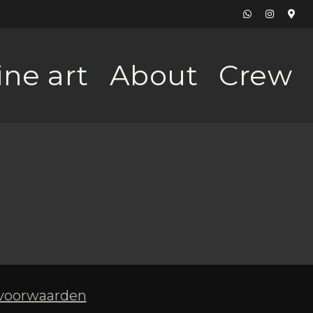
ine art
About
Crew
voorwaarden