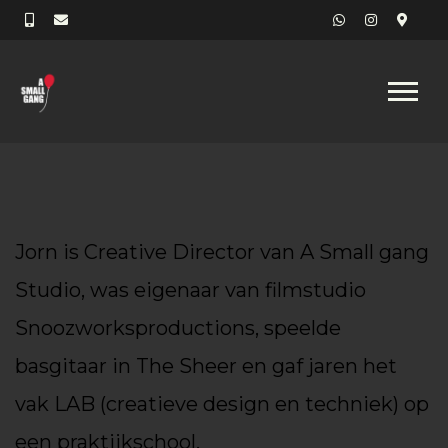
Jorn is Creative Director van A Small gang
Studio, was eigenaar van filmstudio
Snoozworksproductions, speelde
basgitaar in The Sheer en gaf jaren het
vak LAB (creatieve design en techniek) op
een praktijkschool.