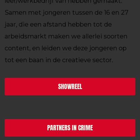
leer/werkbedrijf van hebben gemaakt.
Samen met jongeren tussen de 16 en 27
jaar, die een afstand hebben tot de
arbeidsmarkt maken we allerlei soorten
content, en leiden we deze jongeren op
tot een baan in de creatieve sector.
SHOWREEL
PARTNERS IN CRIME